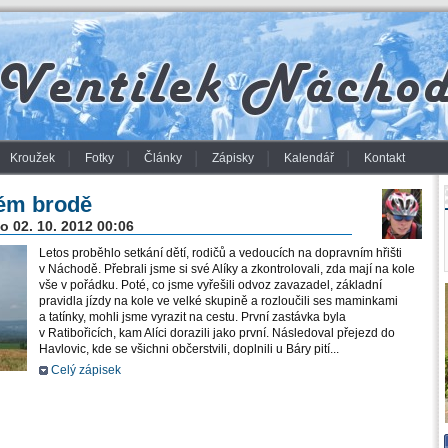
Kroužek
Fotky
Články
Zápisky
Kalendář
Kontakt
ném brodě
 02. 10. 2012 00:06
Letos proběhlo setkání dětí, rodičů a vedoucích na dopravním hřišti
v Náchodě. Přebrali jsme si své Alíky a zkontrolovali, zda mají na kole
vše v pořádku. Poté, co jsme vyřešili odvoz zavazadel, základní
pravidla jízdy na kole ve velké skupině a rozloučili ses maminkami
a tatínky, mohli jsme vyrazit na cestu. První zastávka byla
v Ratibořicích, kam Alíci dorazili jako první. Následoval přejezd do
Havlovic, kde se všichni občerstvili, doplnili u Báry pití...
Celý zápisek