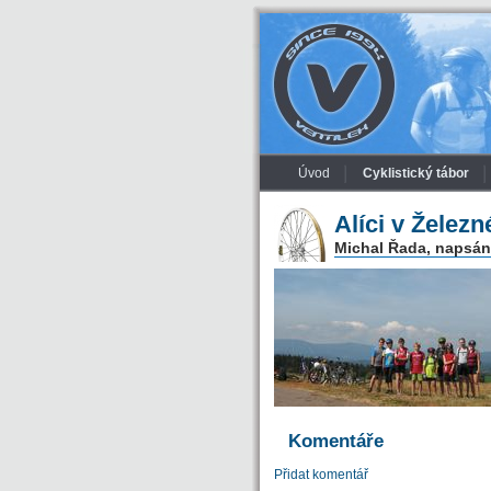
Úvod
Cyklistický tábor
Alíci v Želez
Michal Řada, napsáno
Komentáře
Přidat komentář