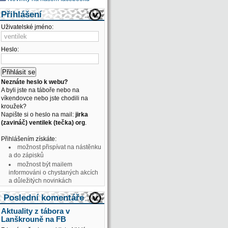
Přihlášení
Uživatelské jméno:
Heslo:
Neznáte heslo k webu?
A byli jste na táboře nebo na
víkendovce nebo jste chodili na
kroužek?
Napište si o heslo na mail:
jirka
(zavináč) ventilek (tečka) org
.
Přihlášením získáte:
možnost přispívat na nástěnku
a do zápisků
možnost být mailem
informováni o chystaných akcích
a důležitých novinkách
Poslední komentáře
Aktuality z tábora v
Lanškrouně na FB