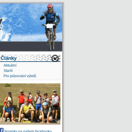
Články
Aktuální
Starší
Pro plánování výletů
Novinky na našem facebooku