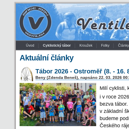
Úvod
Cyklistický tábor
Kroužek
Fotky
Články
Aktuální články
Tábor 2026 - Ostroměř (8. - 16. 
Beny (Zdenda Beneš), napsáno 22. 03. 2026 00
Milí cyklisti
i v roce 202
bezva tábor
v základní š
budeme podni
Českého ráje