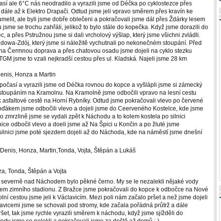
sí ale 6°C nás neodradilo a vyrazili jsme od Déčka po cyklostezce přes
 dále až k Elektro Drapači. Odtud jsme jeli vpravo směrem přes kravín ke
elit, ale byli jsme dobře oblečeni a pokračovali jsme dál přes Ždárky lesem
jsme se trochu zahřáli, jelikož to bylo stále do kopečka. Když jsme dorazili do
, a přes Pstružnou jsme si dali vrcholový výšlap, který jsme všichni zvládli.
udowa-Zdój, který jsme si náležitě vychutnali po nekonečném stoupání. Před
a Čermnou doprava a přes chatovou osadu jsme dojeli na cyklo stezku
GM jsme to vzali nejkradší cestou přes ul. Kladská. Najeli jsme 28 km
 Denis, Honza a Martin
očasí a vyrazili jsme od Déčka rovnou do kopce a vyšlápli jsme si zámecký
 stoupáním na Kramolnu. Na Kramolně jsme odbočili vpravo na lesní cestu
 k asfaltové cestě na Horní Rybníky. Odtud jsme pokračovali vlevo po červené
oďákem jsme odbočili vlevo a dojeli jsme do Ceerveného Kostelce, kde jsme
Po zmrzlině jsme se vydali zpět k Náchodu a to kolem kostela po silnici
ice odbočil vlevo a doeli jsme až Na Špici u Končin a po žluté jsme
ilnici jsme poté sjezdem dojeli až do Náchoda, kde na náměstí jsme dnešní
, Denis, Honza, Martin,Tonda, Vojta, Štěpán a Lukáš
za, Tonda, Štěpán a Vojta
a severně nad Náchodem bylo pěkné černo. My se le nezalekli nějaké vody
olem zimního stadionu. Z Bražce jsme pokračovali do kopce k odbočce na Nové
olní cestou jsme jeli k Václavicím. Mezi poli nám začalo pršet a než jsme dojeli
lavicemi jsme se schovali pod stromy, kde začala pořádná průtrž a dále
 pršet, tak jsme rychle vyrazili směrem k náchodu, když jsme sjížděli do