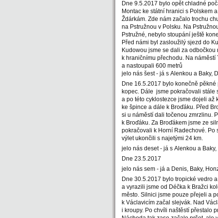
Dne 9.5.2017 bylo opět chladné poča
Montac ke státní hranici s Polskem a
Ždárkám. Zde nám začalo trochu chum
na Pstružnou v Polsku. Na Pstružnou 
Pstružné, nebylo stoupání ještě konec
Před námi byl zasloužilý sjezd do K
Kudowou jsme se dali za odbočkou n
k hraničnímu přechodu. Na náměstí T
a nastoupali 600 metrů
jelo nás šest - já s Alenkou a Baky,
Dne 16.5.2017 bylo konečně pěkné p
kopec. Dále jsme pokračovali stále
a po této cyklostezce jsme dojeli až
ke špince a dále k Broďáku. Před Br
si u náměstí dali točenou zmrzlinu. 
k Broďáku. Za Broďákem jsme ze siln
pokračovali k Horní Radechové. Po s
výlet ukončili s najetými 24 km.
jelo nás deset - já s Alenkou a Baky
Dne 23.5.2017
jelo nás sem - já a Denis, Baky, Hon
Dne 30.5.2017 bylo tropické vedro 
a vyrazili jsme od Déčka k Bražci k
město. Silnici jsme pouze přejeli a p
k Václavicím začal slejvák. Nad Vác
i kroupy. Po chvíli naštěstí přestalo