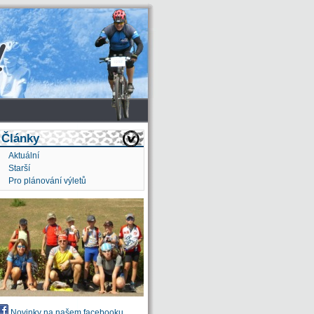
Články
Aktuální
Starší
Pro plánování výletů
Novinky na našem facebooku