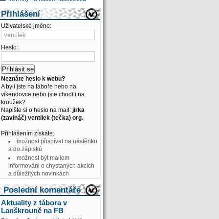
Přihlášení
Uživatelské jméno:
Heslo:
Neznáte heslo k webu?
A byli jste na táboře nebo na
víkendovce nebo jste chodili na
kroužek?
Napište si o heslo na mail:
jirka
(zavináč) ventilek (tečka) org
.
Přihlášením získáte:
možnost přispívat na nástěnku
a do zápisků
možnost být mailem
informováni o chystaných akcích
a důležitých novinkách
Poslední komentáře
Aktuality z tábora v
Lanškrouně na FB