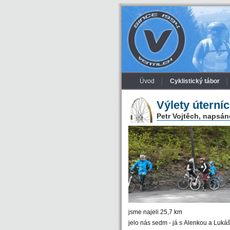
Úvod
Cyklistický tábor
Výlety úterní
Petr Vojtěch, napsán
jsme najeli 25,7 km
jelo nás sedm - já s Alenkou a Luká