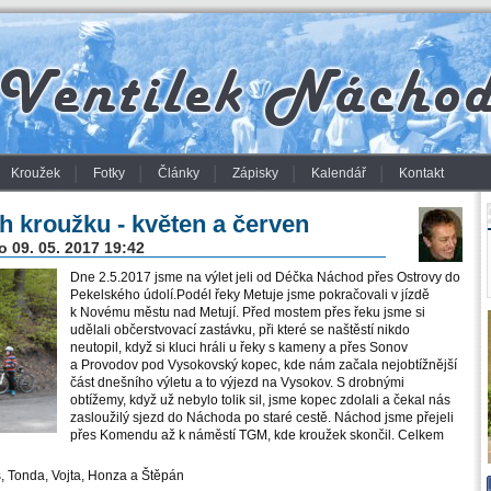
Kroužek
Fotky
Články
Zápisky
Kalendář
Kontakt
ch kroužku - květen a červen
o 09. 05. 2017 19:42
Dne 2.5.2017 jsme na výlet jeli od Déčka Náchod přes Ostrovy do
Pekelského údolí.Podél řeky Metuje jsme pokračovali v jízdě
k Novému městu nad Metují. Před mostem přes řeku jsme si
udělali občerstvovací zastávku, při které se naštěstí nikdo
neutopil, když si kluci hráli u řeky s kameny a přes Sonov
a Provodov pod Vysokovský kopec, kde nám začala nejobtížnější
část dnešního výletu a to výjezd na Vysokov. S drobnými
obtížemy, když už nebylo tolik sil, jsme kopec zdolali a čekal nás
zasloužilý sjezd do Náchoda po staré cestě. Náchod jsme přejeli
přes Komendu až k náměstí TGM, kde kroužek skončil. Celkem
š, Tonda, Vojta, Honza a Štěpán