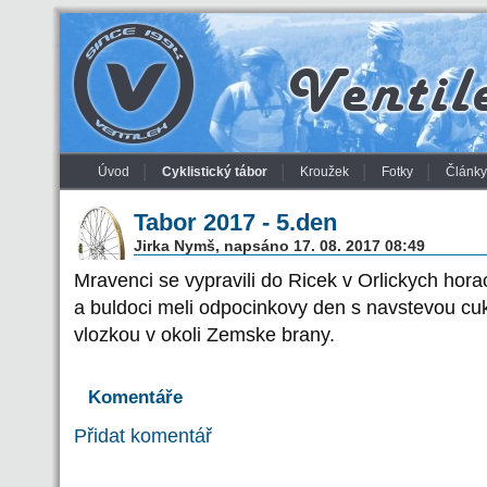
Úvod
Cyklistický tábor
Kroužek
Fotky
Články
Tabor 2017 - 5.den
Jirka Nymš, napsáno 17. 08. 2017 08:49
Mravenci se vypravili do Ricek v Orlickych horach,
a buldoci meli odpocinkovy den s navstevou cu
vlozkou v okoli Zemske brany.
Komentáře
Přidat komentář