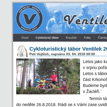
Úvod
Cyklistický tábor
Kroužek
Fotky
Články
Cykloturistický tábor Ventilek 
Petr Vojtěch, napsáno 03. 04. 2018 00:00
Letos jako k
v srpnu pořá
Letos s táb
část Krkonoš
Budeme bydl
v Žacléři.¨
Termín tábo
do neděle 26.8.2018. Rádi se s Vámi zase uvidím