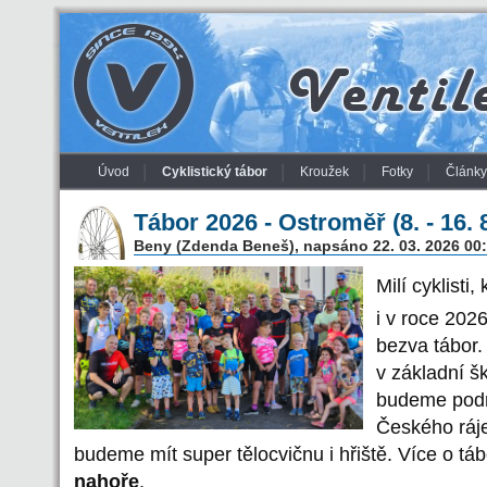
Úvod
Cyklistický tábor
Kroužek
Fotky
Články
Tábor 2026 - Ostroměř (8. - 16. 
Beny (Zdenda Beneš), napsáno 22. 03. 2026 00
Milí cyklisti
i v roce 202
bezva tábor
v základní š
budeme podni
Českého ráje
budeme mít super tělocvičnu i hřiště. Více o tá
nahoře
.