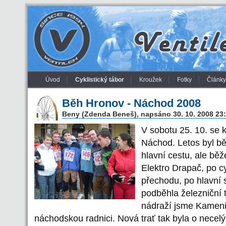
Úvod
Cyklistický tábor
Kroužek
Fotky
Články
Běh Hronov - Náchod 2008
Beny (Zdenda Beneš), napsáno 30. 10. 2008 23
V sobotu 25. 10. se 
Náchod. Letos byl b
hlavní cestu, ale běž
Elektro Drapač, po c
přechodu, po hlavní s
podběhla železniční t
nádraží jsme Kamenic
náchodskou radnici. Nová trať tak byla o necelý