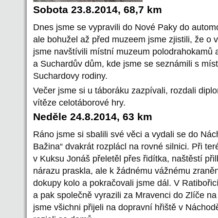
Sobota 23.8.2014, 68,7 km
Dnes jsme se vypravili do Nové Paky do autom
ale bohužel až před muzeem jsme zjistili, že o 
jsme navštívili místní muzeum polodrahokamů 
a Suchardův dům, kde jsme se seznámili s místn
Suchardovy rodiny.
Večer jsme si u táboráku zazpívali, rozdali dipl
vítěze celotáborové hry.
Neděle 24.8.2014, 63 km
Ráno jsme si sbalili své věci a vydali se do Ná
Bažina“ dvakrát rozplácl na rovné silnici. Při t
v Kuksu Jonáš přeletěl přes řidítka, naštěstí přil
nárazu praskla, ale k žádnému vážnému zranění
dokupy kolo a pokračovali jsme dál. V Ratibořic
a pak společně vyrazili za Mravenci do Zlíče na
jsme všichni přijeli na dopravní hřiště v Nácho