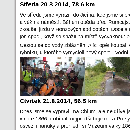
Středa 20.8.2014, 78,6 km
Ve středu jsme vyrazili do Jičína, kde jsme si 
a věž na náměstí. Během oběda před Rumcajs
zkoušel jízdu v Honzových spd botách. Docela m
jen spadl, když se snažil na místě vycvaknout b
Cestou se do vody zbláznění Alíci opět koupal
rybníku, u kterého vymysleli nový sport – vodní
Čtvrtek 21.8.2014, 56,5 km
Dnes jsme se vypravili na Chlum, ale nejdříve j
v roce 1866 probíhali nejprudší boje mezi Pru
osvěžili nanuky a prohlédli si Muzeum války 18