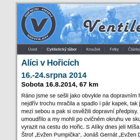
Úvod
Cyklistický tábor
Kroužek
Fotky
Články
Alíci v Hořicích
16.-24.srpna 2014
Sobota 16.8.2014, 67 km
Ráno jsme se sešli jako obvykle na dopravním 
nejdřív trochu mračila a spadlo i pár kapek, tak
mezi sebou a pak si osvěžili dopravní předpisy.
umoudřilo a my mohli po cvičném okruhu ve sku
vyrazit na cestu do Hořic. S Alíky dnes jeli Mí
Štrof „Evžen Pumpička“, Jonáš Gernát „Evžen D