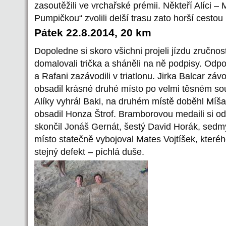
zasoutěžili ve vrchařské prémii. Někteří Alíci
Pumpičkou“ zvolili delší trasu zato horší cestou 
Pátek 22.8.2014, 20 km
Dopoledne si skoro všichni projeli jízdu zručnos
domalovali trička a sháněli na ně podpisy. Odpo
a Rafani zazávodili v triatlonu. Jirka Balcar zá
obsadil krásné druhé místo po velmi těsném s
Alíky vyhrál Baki, na druhém místě doběhl Míša 
obsadil Honza Štrof. Bramborovou medaili si o
skončil Jonáš Gernát, šestý David Horák, sedm
místo statečně vybojoval Mates Vojtíšek, kteréh
stejný defekt – píchlá duše.