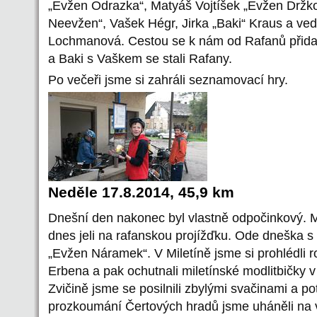
„Evžen Odrazka“, Matyáš Vojtíšek „Evžen Držk
Neevžen“, Vašek Hégr, Jirka „Baki“ Kraus a ve
Lochmanová. Cestou se k nám od Rafanů přidal
a Baki s Vaškem se stali Rafany.
Po večeři jsme si zahráli seznamovací hry.
Neděle 17.8.2014, 45,9 km
Dnešní den nakonec byl vlastně odpočinkový.
dnes jeli na rafanskou projížďku. Ode dneška s
„Evžen Náramek“. V Miletíně jsme si prohlédli
Erbena a pak ochutnali miletínské modlitbičky 
Zvičině jsme se posilnili zbylými svačinami a po
prozkoumání Čertových hradů jsme uháněli na v