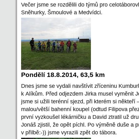
Večer jsme se rozdělili do týmů pro celotáborovk
Sněhurky, Šmoulové a Medvídci.
Pondělí 18.8.2014, 63,5 km
Dnes jsme se vydali navštívit zříceninu Kumbur
k Alíkům. Před odjezdem Jirka musel vyměnit J
jsme si užili terénní sjezd, při kterém si někteří –
malou/větší bahenní koupel (odtud Filipova pře
první vyzkoušel lékárničku a David ztratil už 
Jonáš zjistil, že opět píchl. Po výměně duše a 
v přilbě:-)) jsme vyrazili zpět do tábora.