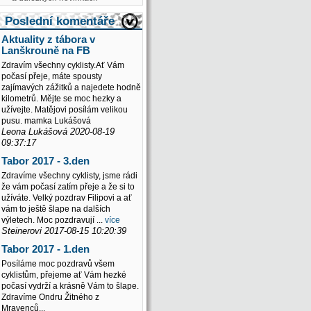
Poslední komentáře
Aktuality z tábora v
Lanškrouně na FB
Zdravím všechny cyklisty.Ať Vám
počasí přeje, máte spousty
zajímavých zážitků a najedete hodně
kilometrů. Mějte se moc hezky a
užívejte. Matějovi posílám velikou
pusu. mamka Lukášová
Leona Lukášová 2020-08-19
09:37:17
Tabor 2017 - 3.den
Zdravíme všechny cyklisty, jsme rádi
že vám počasí zatím přeje a že si to
užíváte. Velký pozdrav Filipovi a ať
vám to ještě šlape na dalších
výletech. Moc pozdravují ...
více
Steinerovi 2017-08-15 10:20:39
Tabor 2017 - 1.den
Posíláme moc pozdravů všem
cyklistům, přejeme ať Vám hezké
počasí vydrží a krásně Vám to šlape.
Zdravíme Ondru Žitného z
Mravenců...