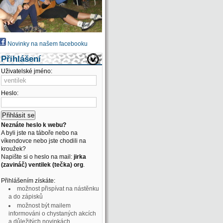
Novinky na našem facebooku
Přihlášení
Uživatelské jméno:
Heslo:
Neznáte heslo k webu?
A byli jste na táboře nebo na
víkendovce nebo jste chodili na
kroužek?
Napište si o heslo na mail:
jirka
(zavináč) ventilek (tečka) org
.
Přihlášením získáte:
možnost přispívat na nástěnku
a do zápisků
možnost být mailem
informováni o chystaných akcích
a důležitých novinkách