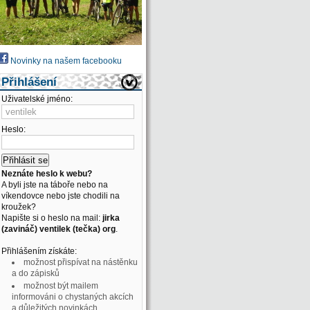
Novinky na našem facebooku
Přihlášení
Uživatelské jméno:
Heslo:
Neznáte heslo k webu?
A byli jste na táboře nebo na
víkendovce nebo jste chodili na
kroužek?
Napište si o heslo na mail:
jirka
(zavináč) ventilek (tečka) org
.
Přihlášením získáte:
možnost přispívat na nástěnku
a do zápisků
možnost být mailem
informováni o chystaných akcích
a důležitých novinkách