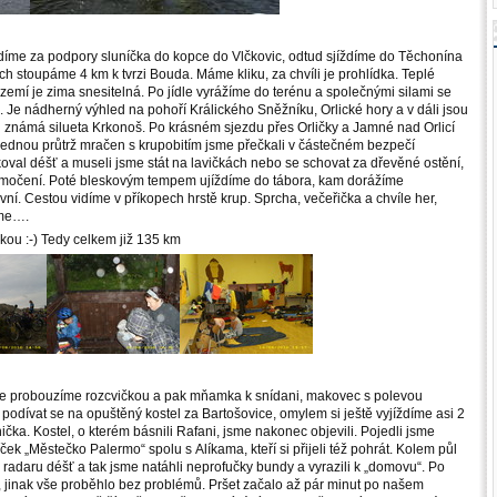
ždíme za podpory sluníčka do kopce do Vlčkovic, odtud sjíždíme do Těchonína
ách stoupáme 4 km k tvrzi Bouda. Máme kliku, za chvíli je prohlídka. Teplé
emí je zima snesitelná. Po jídle vyrážíme do terénu a společnými silami se
Je nádherný výhled na pohoří Králického Sněžníku, Orlické hory a v dáli jsou
 i známá silueta Krkonoš. Po krásném sjezdu přes Orličky a Jamné nad Orlicí
lednou průtrž mračen s krupobitím jsme přečkali v částečném bezpečí
oval déšť a museli jsme stát na lavičkách nebo se schovat za dřevěné ostění,
romočení. Poté bleskovým tempem ujíždíme do tábora, kam dorážíme
vní. Cestou vidíme v příkopech hrstě krup. Sprcha, večeřička a chvíle her,
áme….
nkou :-) Tedy celkem již 135 km
se probouzíme rozcvičkou a pak mňamka k snídani, makovec s polevou
 podívat se na opuštěný kostel za Bartošovice, omylem si ještě vyjíždíme asi 2
ka. Kostel, o kterém básnili Rafani, jsme nakonec objevili. Pojedli jsme
íček „Městečko Palermo“ spolu s Alíkama, kteří si přijeli též pohrát. Kolem půl
e radaru déšť a tak jsme natáhli neprofučky bundy a vyrazili k „domovu“. Po
í, jinak vše proběhlo bez problémů. Pršet začalo až pár minut po našem