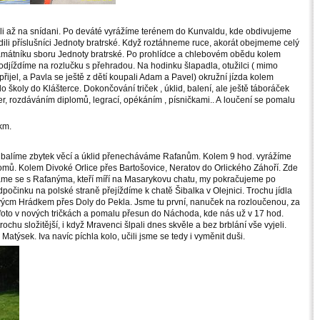
šli až na snídani. Po deváté vyrážíme terénem do Kunvaldu, kde obdivujeme
sadili příslušníci Jednoty bratrské. Když roztáhneme ruce, akorát obejmeme celý
amátníku sboru Jednoty bratrské. Po prohlídce a chlebovém obědu kolem
ždíme na rozlučku s přehradou. Na hodinku šlapadla, otužilci ( mimo
řijel, a Pavla se ještě z dětí koupali Adam a Pavel) okružní jízda kolem
 školy do Klášterce. Dokončování triček , úklid, balení, ale ještě táboráček
r, rozdáváním diplomů, legrací, opékáním , písničkami.. A loučení se pomalu
km.
i balíme zbytek věcí a úklid přenecháváme Rafanům. Kolem 9 hod. vyrážíme
domů. Kolem Divoké Orlice přes Bartošovice, Neratov do Orlického Záhoří. Zde
me se s Rafanýma, kteří míří na Masarykovu chatu, my pokračujeme po
očinku na polské straně přejíždíme k chatě Šibalka v Olejnici. Trochu jídla
Novýcm Hrádkem přes Doly do Pekla. Jsme tu první, nanuček na rozloučenou, za
vé foto v nových tričkách a pomalu přesun do Náchoda, kde nás už v 17 hod.
ochu složitější, i když Mravenci šlpali dnes skvěle a bez brblání vše vyjeli.
atýsek. Iva navíc píchla kolo, učili jsme se tedy i vyměnit duši.