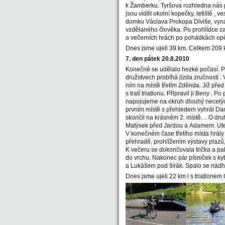
k Žamberku. Tyršova rozhledna nás p
jsou vidět okolní kopečky, letiště 
domku Václava Prokopa Diviše, vynále
vzdělaného člověka. Po prohlídce za
a večerních hrách po pohádkách op
Dnes jsme ujeli 39 km. Celkem 209 
7. den pátek 20.8.2010
Konečně se udělalo hezké počasí. Po
družstvech probíhá jízda zručnosti 
ním na místě třetím Zděnda. Již pře
s tratí triatlonu. Připravil ji Beny 
napojujeme na okruh dlouhý necelých 
prvním místě s přehledem vyhrál Dan
skončil na krásném 2. místě… O druh
Matýsek před Jardou a Adamem. Utekl 
V konečném čase třetího místa hrály 
přehradě, prohlížením výstavy plaz
K večeru se dokončovala trička a pak 
do vrchu. Nakonec pár písniček s kyt
a Lukášem pod širák. Spalo se nád
Dnes jsme ujeli 22 km i s triatlone