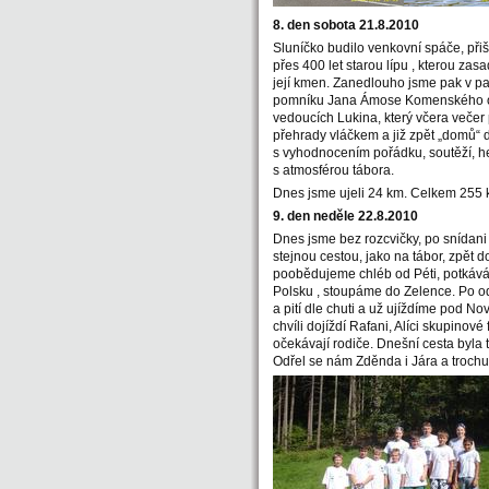
8. den sobota 21.8.2010
Sluníčko budilo venkovní spáče, při
přes 400 let starou lípu , kterou za
její kmen. Zanedlouho jsme pak v p
pomníku Jana Ámose Komenského odjí
vedoucích Lukina, který včera večer p
přehrady vláčkem a již zpět „domů“ do
s vyhodnocením pořádku, soutěží, he
s atmosférou tábora.
Dnes jsme ujeli 24 km. Celkem 255 
9. den neděle 22.8.2010
Dnes jsme bez rozcvičky, po snídan
stejnou cestou, jako na tábor, zpět 
poobědujeme chléb od Péti, potkává
Polsku , stoupáme do Zelence. Po odp
a pití dle chuti a už ujíždíme pod 
chvíli dojíždí Rafani, Alíci skupino
očekávají rodiče. Dnešní cesta byla tr
Odřel se nám Zděnda i Jára a trochu M