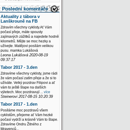
Poslední komentáře
Aktuality z tábora v
Lanškrouně na FB
Zdravím všechny cyklisty.Ať Vám
počasí přeje, máte spousty
zajímavých zážitků a najedete hodně
kilometrů. Mějte se moc hezky a
užívejte. Matějovi posílám velikou
pusu. mamka Lukášová
Leona Lukášová 2020-08-19
09:37:17
Tabor 2017 - 3.den
Zdravíme všechny cyklisty, jsme rádi
že vám počasí zatím přeje a že si to
užíváte. Velký pozdrav Filipovi a ať
vám to ještě šlape na dalších
výletech. Moc pozdravují ...
více
Steinerovi 2017-08-15 10:20:39
Tabor 2017 - 1.den
Posíláme moc pozdravů všem
cyklistům, přejeme ať Vám hezké
počasí vydrží a krásně Vám to šlape.
Zdravíme Ondru Žitného z
Mravenců...