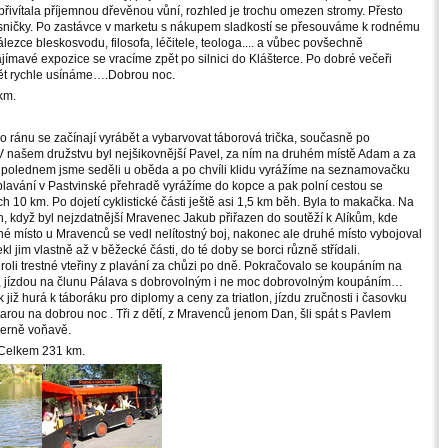
řivítala příjemnou dřevěnou vůní, rozhled je trochu omezen stromy. Přesto
, vesničky. Po zastávce v marketu s nákupem sladkostí se přesouváme k rodnému
zce bleskosvodu, filosofa, léčitele, teologa.... a vůbec povšechně
jímavé expozice se vracíme zpět po silnici do Klášterce. Po dobré večeři
ět rychle usínáme….Dobrou noc.
km.
 ránu se začínají vyrábět a vybarvovat táborová trička, současně po
. V našem družstvu byl nejšikovnější Pavel, za ním na druhém místě Adam a za
d polednem jsme seděli u oběda a po chvíli klidu vyrážíme na seznamovačku
. Po plavání v Pastvinské přehradě vyrážíme do kopce a pak polní cestou se
10 km. Po dojetí cyklistické části ještě asi 1,5 km běh. Byla to makačka. Na
, když byl nejzdatnější Mravenec Jakub přiřazen do soutěží k Alíkům, kde
é místo u Mravenců se vedl nelítostný boj, nakonec ale druhé místo vybojoval
jim vlastně až v běžecké části, do té doby se borci různě střídali.
roli trestné vteřiny z plavání za chůzi po dně. Pokračovalo se koupáním na
ů, jízdou na člunu Pálava s dobrovolným i ne moc dobrovolným koupáním…
již hurá k táboráku pro diplomy a ceny za triatlon, jízdu zručnosti i časovku
arou na dobrou noc . Tři z dětí, z Mravenců jenom Dan, šli spát s Pavlem
herně voňavě.
m Celkem 231 km.