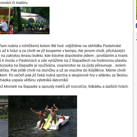
vování či maléru.
ňam nutela s rohlíčkem) kolem 9té hod. odjíždíme na obhlíďku Pastvinské
až k hrázi a za chvíli se již koupeme v kempu. Ale jenom chvíli, přicházející
 na zakrytou terasu bufetu, kde trávíme dopoledne jídlem , povídáním a hrami.
rů k mostu v Pastvinách a zde vyrážíme na 2 šlapadlech na hodinovou plavbu.
kluzavka na šlapadle je využívána, osazenstvo se za jízdy přesunuje…kolem
odička. Pak ještě chvíli na sluníčku a už se vracíme do Kláštěrce. Máme chvíli
kem. Po večeři pak již čeká nutná sprcha a skupinové hry v altánku za školou.
hádka uspala většinu výletníků-táborníků
ž kilometr na šlapadle a spousty metrů při rozcvičce, fotbálku a dalších hrách.