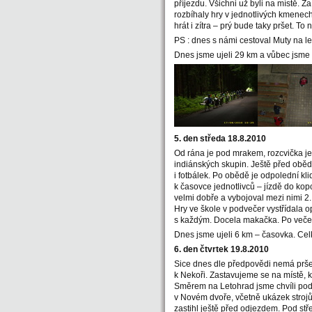
příjezdu. Všichni už byli na místě. Z
rozbíhaly hry v jednotlivých kmenech
hrát i zítra – prý bude taky pršet. T
PS : dnes s námi cestoval Muty na leh
Dnes jsme ujeli 29 km a vůbec jsm
5. den středa 18.8.2010
Od rána je pod mrakem, rozcvička ješ
indiánských skupin. Ještě před oběd
i fotbálek. Po obědě je odpolední klid
k časovce jednotlivců – jízdě do kopc
velmi dobře a vybojoval mezi nimi 2
Hry ve škole v podvečer vystřídala 
s každým. Docela makačka. Po večeř
Dnes jsme ujeli 6 km – časovka. Ce
6. den čtvrtek 19.8.2010
Sice dnes dle předpovědi nemá pršet
k Nekoři. Zastavujeme se na místě, k
Směrem na Letohrad jsme chvíli pod 
v Novém dvoře, včetně ukázek strojů
zastihl ještě před odjezdem. Pod stř