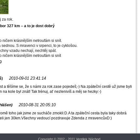
 za rok.
bor 327 km – a to je dost dobrý
o ničem krásnějším netroufám si snít.
 sednou. S mravenci v srpenci, to je cyklošou.
šechny vzadu nechají, nechtěj spát.
 o ničem krásnějším netroufám si snít
9
2010-09-01 23:41:14
š)
t a těšíme se, že s námi za rok zase pojedeš;-) Na zpáteční cestě už jsme byli
na kole byl znát! Tak trénuj, ať nezlenivíš a měj se hezky:-)
2010-08-31 20:05:10
hlášen)
kromě toho jak jsme ze sucháče zmokli:D.A ta zpáteční cesta byla taky dobrá
ujeli jen 30km.Všechny vedoucí pozdravuje Zdenda z mravencůxD:)
Copyright © 2002 - 2011 Ventilek Náchod