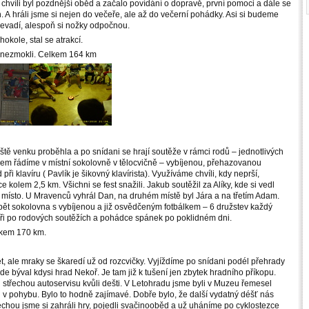
a chvíli byl pozdnější oběd a začalo povídání o dopravě, první pomoci a dále se
. A hráli jsme si nejen do večeře, ale až do večerní pohádky. Asi si budeme
o nevadí, alespoň si nožky odpočnou.
okole, stal se atrakcí.
e nezmokli. Celkem 164 km
tě venku proběhla a po snídani se hrají soutěže v rámci rodů – jednotlivých
em řádíme v místní sokolovně v tělocvičně – vybíjenou, přehazovanou
 při klavíru ( Pavlík je šikovný klavírista). Využíváme chvíli, kdy neprší,
e kolem 2,5 km. Všichni se fest snažili. Jakub soutěžil za Alíky, kde si vedl
. místo. U Mravenců vyhrál Dan, na druhém místě byl Jára a na třetím Adam.
opět sokolovna s vybíjenou a již osvědčeným fotbálkem – 6 družstev každý
i po rodových soutěžích a pohádce spánek po poklidném dni.
lkem 170 km.
, ale mraky se škaredí už od rozcvičky. Vyjíždíme po snídani podél přehrady
de býval kdysi hrad Nekoř. Je tam již k tušení jen zbytek hradního příkopu.
střechou autoservisu kvůli dešti. V Letohradu jsme byli v Muzeu řemesel
 v pohybu. Bylo to hodně zajímavé. Dobře bylo, že další vydatný déšť nás
echou jsme si zahráli hry, pojedli svačinooběd a už uháníme po cyklostezce