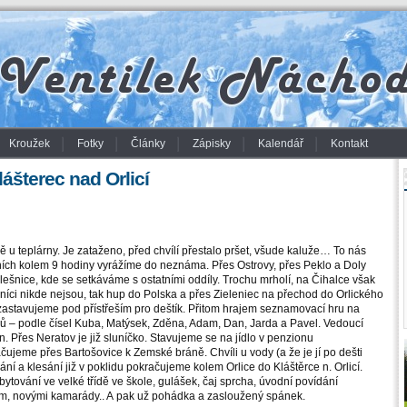
Kroužek
Fotky
Články
Zápisky
Kalendář
Kontakt
ášterec nad Orlicí
u teplárny. Je zataženo, před chvílí přestalo pršet, všude kaluže… To nás
ních kolem 9 hodiny vyrážíme do neznáma. Přes Ostrovy, přes Peklo a Doly
nice, kde se setkáváme s ostatními oddíly. Trochu mrholí, na Čihalce však
níci nikde nejsou, tak hup do Polska a přes Zieleniec na přechod do Orlického
 zastavujeme pod přístřeším pro deštík. Přitom hrajem seznamovací hru na
ů – podle čísel Kuba, Matýsek, Zděna, Adam, Dan, Jarda a Pavel. Vedoucí
n. Přes Neratov je již sluníčko. Stavujeme se na jídlo v penzionu
eme přes Bartošovice k Zemské bráně. Chvíli u vody (a že je jí po dešti
í a klesání již v poklidu pokračujeme kolem Orlice do Kláštěrce n. Orlicí.
tování ve velké třídě ve škole, gulášek, čaj sprcha, úvodní povídání
m, novými kamarády.. A pak už pohádka a zasloužený spánek.