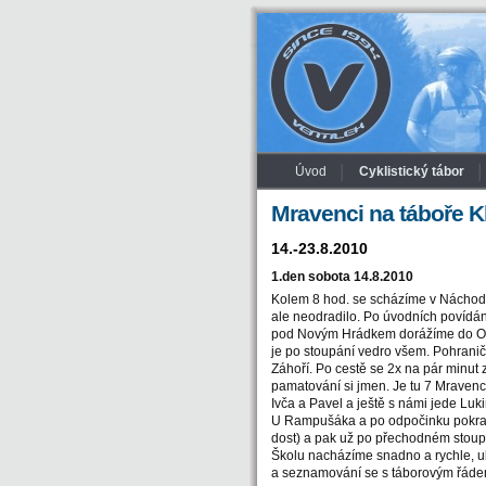
Úvod
Cyklistický tábor
Mravenci na táboře Kl
14.-23.8.2010
1.den sobota 14.8.2010
Kolem 8 hod. se scházíme v Náchodě 
ale neodradilo. Po úvodních povídá
pod Novým Hrádkem dorážíme do Oleš
je po stoupání vedro všem. Pohranič
Záhoří. Po cestě se 2x na pár minut
pamatování si jmen. Je tu 7 Mravenc
Ivča a Pavel a ještě s námi jede Luki
U Rampušáka a po odpočinku pokračuj
dost) a pak už po přechodném stoupán
Školu nacházíme snadno a rychle, uby
a seznamování se s táborovým řáde