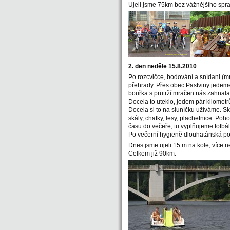
Ujeli jsme 75km bez vážnějšího spra
2. den neděle 15.8.2010
Po rozcvičce, bodování a snídani (m
přehrady. Přes obec Pastviny jedeme 
bouřka s průtrží mračen nás zahnala
Docela to uteklo, jedem pár kilomet
Docela si to na sluníčku užíváme. S
skály, chatky, lesy, plachetnice. Poh
času do večeře, tu vyplňujeme fotbál
Po večerní hygieně dlouhatánská po
Dnes jsme ujeli 15 m na kole, více ne
Celkem již 90km.