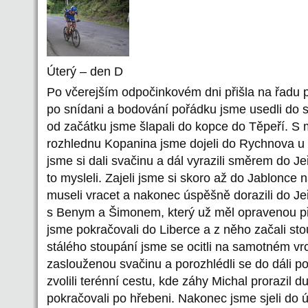
Úterý – den D
Po včerejším odpočinkovém dni přišla na řadu
po snídani a bodování pořádku jsme usedli do se
od začátku jsme šlapali do kopce do Těpeří. S 
rozhlednu Kopanina jsme dojeli do Rychnova u
jsme si dali svačinu a dál vyrazili směrem do J
to mysleli. Zajeli jsme si skoro až do Jablonce 
museli vracet a nakonec úspěšně dorazili do Je
s Benym a Šimonem, který už měl opravenou p
jsme pokračovali do Liberce a z něho začali st
stálého stoupání jsme se ocitli na samotném vrc
zaslouženou svačinu a porozhlédli se do dáli po
zvolili terénní cestu, kde záhy Michal prorazil d
pokračovali po hřebeni. Nakonec jsme sjeli do 