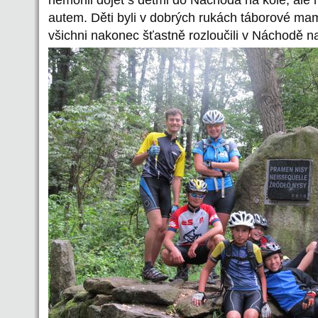
autem. Děti byli v dobrých rukách táborové m
všichni nakonec šťastně rozloučili v Náchodě na