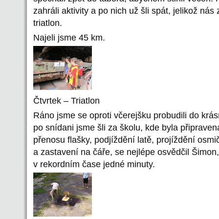
zahráli aktivity a po nich už šli spát, jelikož ná
triatlon.
Najeli jsme 45 km.
Čtvrtek – Triatlon
Ráno jsme se oproti včerejšku probudili do kr
po snídani jsme šli za školu, kde byla připraven
přenosu flašky, podjíždění latě, projíždění osmi
a zastavení na čáře, se nejlépe osvědčil Šimon, 
v rekordním čase jedné minuty.