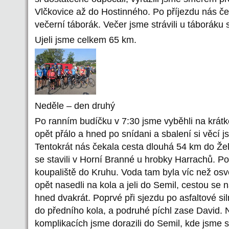
Vlčkovice až do Hostinného. Po příjezdu nás če
večerní táborák. Večer jsme strávili u táboráku 
Ujeli jsme celkem 65 km.
Neděle – den druhý
Po ranním budíčku v 7:30 jsme vyběhli na krát
opět přálo a hned po snídani a sbalení si věcí j
Tentokrát nás čekala cesta dlouhá 54 km do Ž
se stavili v Horní Branné u hrobky Harrachů. Po
koupaliště do Kruhu. Voda tam byla víc než osv
opět nasedli na kola a jeli do Semil, cestou se
hned dvakrát. Poprvé při sjezdu po asfaltové sil
do předního kola, a podruhé píchl zase David.
komplikacích jsme dorazili do Semil, kde jsme s