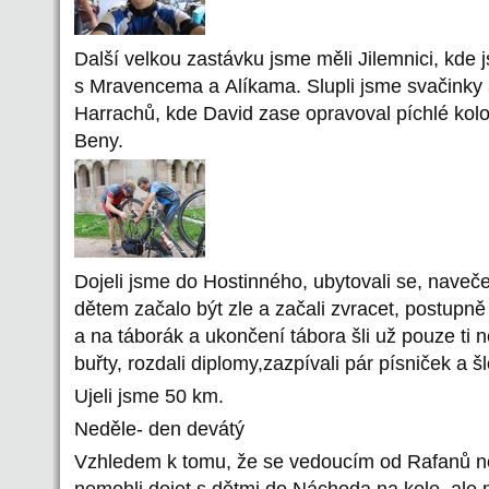
Další velkou zastávku jsme měli Jilemnici, kde j
s Mravencema a Alíkama. Slupli jsme svačinky a
Harrachů, kde David zase opravoval píchlé kol
Beny.
Dojeli jsme do Hostinného, ubytovali se, naveče
dětem začalo být zle a začali zvracet, postupně 
a na táborák a ukončení tábora šli už pouze ti ne
buřty, rozdali diplomy,zazpívali pár písniček a šl
Ujeli jsme 50 km.
Neděle- den devátý
Vzhledem k tomu, že se vedoucím od Rafanů ne
nemohli dojet s dětmi do Náchoda na kole, ale 