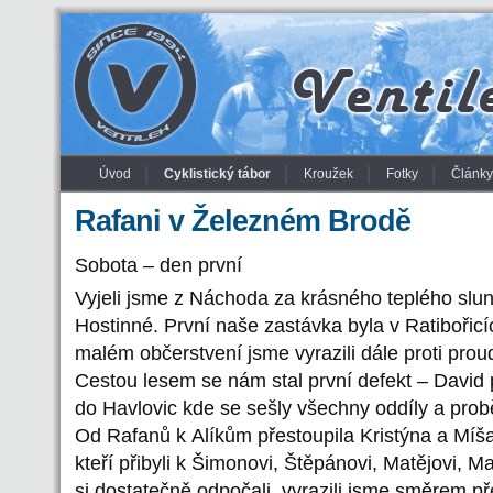
Úvod
Cyklistický tábor
Kroužek
Fotky
Články
Rafani v Železném Brodě
Sobota – den první
Vyjeli jsme z Náchoda za krásného teplého sl
Hostinné. První naše zastávka byla v Ratibořicí
malém občerstvení jsme vyrazili dále proti prou
Cestou lesem se nám stal první defekt – David 
do Havlovic kde se sešly všechny oddíly a pro
Od Rafanů k Alíkům přestoupila Kristýna a Míš
kteří přibyli k Šimonovi, Štěpánovi, Matějovi, M
si dostatečně odpočali, vyrazili jsme směrem př