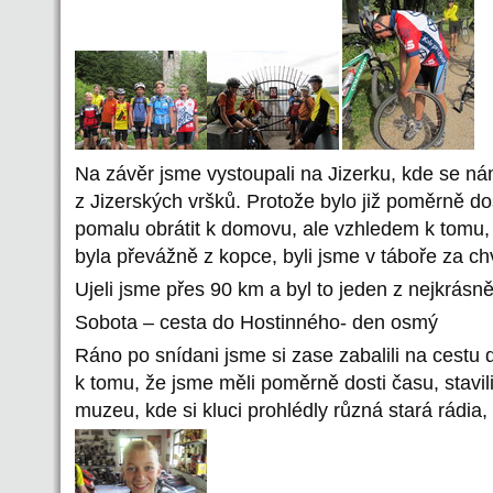
Na závěr jsme vystoupali na Jizerku, kde se ná
z Jizerských vršků. Protože bylo již poměrně do
pomalu obrátit k domovu, ale vzhledem k tomu,
byla převážně z kopce, byli jsme v táboře za chv
Ujeli jsme přes 90 km a byl to jeden z nejkrásně
Sobota – cesta do Hostinného- den osmý
Ráno po snídani jsme si zase zabalili na cest
k tomu, že jsme měli poměrně dosti času, stavil
muzeu, kde si kluci prohlédly různá stará rádia,