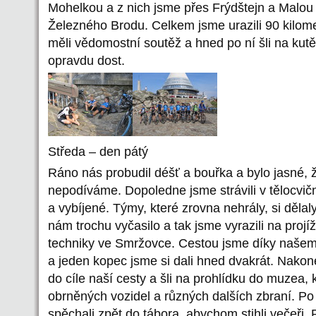
Mohelkou a z nich jsme přes Frýdštejn a Malou
Železného Brodu. Celkem jsme urazili 90 kilome
měli vědomostní soutěž a hned po ní šli na kutě
opravdu dost.
Středa – den pátý
Ráno nás probudil déšť a bouřka a bylo jasné,
nepodíváme. Dopoledne jsme strávili v tělocvičně
a vybíjené. Týmy, které zrovna nehrály, si dělal
nám trochu vyčasilo a tak jsme vyrazili na pro
techniky ve Smržovce. Cestou jsme díky našem
a jeden kopec jsme si dali hned dvakrát. Nakon
do cíle naší cesty a šli na prohlídku do muzea,
obrněných vozidel a různých dalších zbraní. Po
spěchali zpět do tábora, abychom stihli večeři.