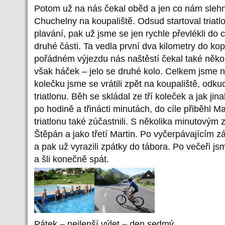
Potom už na nás čekal oběd a jen co nám slehnu
Chuchelny na koupaliště. Odsud startoval triatl
plavání, pak už jsme se jen rychle převlékli do c
druhé části. Ta vedla první dva kilometry do k
pořádném výjezdu nás naštěstí čekal také někol
však háček – jelo se druhé kolo. Celkem jsme 
kolečku jsme se vrátili zpět na koupaliště, odkud
triatlonu. Běh se skládal ze tří koleček a jak ji
po hodině a třinácti minutách, do cíle přiběhl M
triatlonu také zúčastnili. S několika minutový
Štěpán a jako třetí Martin. Po vyčerpávajícím z
a pak už vyrazili zpátky do tábora. Po večeři jsm
a šli konečně spát.
Pátek – nejlepší výlet – den sedmý