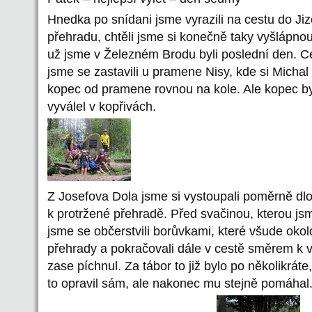
Hnedka po snídani jsme vyrazili na cestu do Ji
přehradu, chtěli jsme si konečně taky vyšlápno
už jsme v Železném Brodu byli poslední den. C
jsme se zastavili u pramene Nisy, kde si Michal
kopec od pramene rovnou na kole. Ale kopec by
vyválel v kopřivách.
Z Josefova Dola jsme si vystoupali poměrně dl
k protržené přehradě. Před svačinou, kterou jsm
jsme se občerstvili borůvkami, které všude okolo
přehrady a pokračovali dále v cestě směrem k 
zase píchnul. Za tábor to již bylo po několikráte
to opravil sám, ale nakonec mu stejně pomáhal