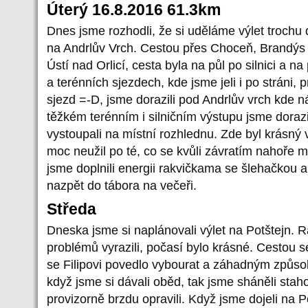
Úterý 16.8.2016 61.3km
Dnes jsme rozhodli, že si uděláme výlet trochu 
na Andrlův Vrch. Cestou přes Choceň, Brandýs 
Ústí nad Orlicí, cesta byla na půl po silnici a n
a terénních sjezdech, kde jsme jeli i po stráni,
sjezd =-D, jsme dorazili pod Andrlův vrch kde 
těžkém terénním i silničním výstupu jsme dorazi
vystoupali na místní rozhlednu. Zde byl krásný 
moc neužil po té, co se kvůli závratím nahoře 
jsme doplnili energii rakvičkama se šlehačkou a
nazpět do tábora na večeři.
Středa
Dneska jsme si naplánovali výlet na Potštejn. 
problémů vyrazili, počasí bylo krásné. Cestou s
se Filipovi povedlo vybourat a záhadným způso
když jsme si dávali oběd, tak jsme sháněli sta
provizorně brzdu opravili. Když jsme dojeli na P