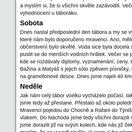
a myslím si, že si všichni skvěle zazávodili. Ve
vyhodnocení u táboráku.
Sobota
Dnes nastal předposlední den tábora a my se v
které nám bylo doporučeno mravenci. Ano, měli 
občerstvení bylo skvělé. Voda sice byla docela 
pustit se do menších vodních hrátek. Večer se 
kde se rozdávaly diplomy, vyznamenání, ceny. Ú
Bažina a Matyáš s jejich sólo zpěvem písničky, 
na gramofonové desce. Dnes jsme najeli 40 km
Neděle
Jak nám celý tábor vcelku vycházelo počasí, ta
jsme tedy až přestane. Přestalo až okolo poled
Mravenci pojedou do Chocně a Rafani do Týništ
vlakem. Do Náchoda jsme tedy všichni dorazili 
jsme dorazili již na svých kolech, kde nás již ček