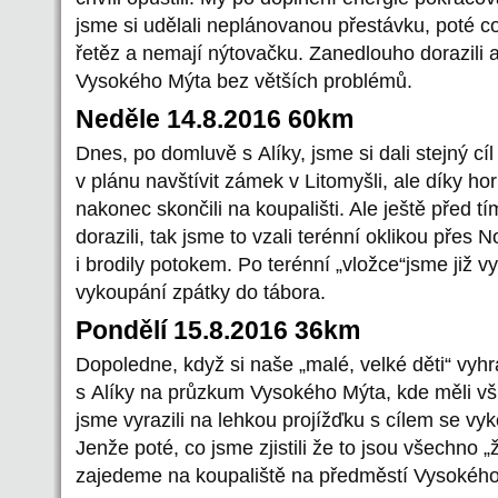
jsme si udělali neplánovanou přestávku, poté co
řetěz a nemají nýtovačku. Zanedlouho dorazili a
Vysokého Mýta bez větších problémů.
Neděle 14.8.2016 60km
Dnes, po domluvě s Alíky, jsme si dali stejný cí
v plánu navštívit zámek v Litomyšli, ale díky ho
nakonec skončili na koupališti. Ale ještě před t
dorazili, tak jsme to vzali terénní oklikou přes
i brodily potokem. Po terénní „vložce“jsme již vy
vykoupání zpátky do tábora.
Pondělí 15.8.2016 36km
Dopoledne, když si naše „malé, velké děti“ vyhrál
s Alíky na průzkum Vysokého Mýta, kde měli v
jsme vyrazili na lehkou projížďku s cílem se vyk
Jenže poté, co jsme zjistili že to jsou všechno 
zajedeme na koupaliště na předměstí Vysokého Mý