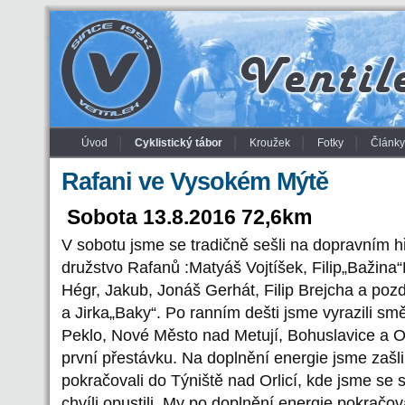
Úvod
Cyklistický tábor
Kroužek
Fotky
Články
Rafani ve Vysokém Mýtě
Sobota 13.8.2016 72,6km
V sobotu jsme se tradičně sešli na dopravním hři
družstvo Rafanů :Matyáš Vojtíšek, Filip„Bažina
Hégr, Jakub, Jonáš Gerhát, Filip Brejcha a pozdě
a Jirka„Baky“. Po ranním dešti jsme vyrazili sm
Peklo, Nové Město nad Metují, Bohuslavice a O
první přestávku. Na doplnění energie jsme zašli
pokračovali do Týniště nad Orlicí, kde jsme se se
chvíli opustili. My po doplnění energie pokračov