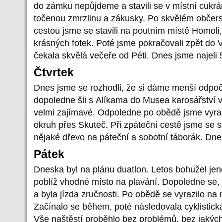
do zámku nepůjdeme a stavili se v místní cukrá
točenou zmrzlinu a zákusky. Po skvělém občerst
cestou jsme se stavili na poutním místě Homoli,
krásných fotek. Poté jsme pokračovali zpět do
čekala skvělá večeře od Péti. Dnes jsme najeli
Čtvrtek
Dnes jsme se rozhodli, že si dáme menší odpoč
dopoledne šli s Alíkama do Musea karosářství 
velmi zajímavé. Odpoledne po obědě jsme vyrazi
okruh přes Skuteč. Při zpáteční cestě jsme se st
nějaké dřevo na páteční a sobotní táborák. Dne
Pátek
Dneska byl na plánu duatlon. Letos bohužel je
poblíž vhodné místo na plavání. Dopoledne se, ja
a byla jízda zručnosti. Po obědě se vyrazilo na 
Začínalo se během, poté následovala cyklistická
Vše naštěstí proběhlo bez problémů, bez jakých