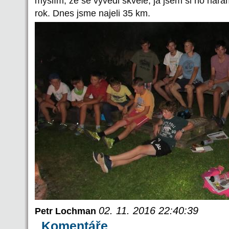
myslím, že se vyvedl skvěle, já jsem si ho nára
rok. Dnes jsme najeli 35 km.
02. 11. 2016 22:40:39
Petr Lochman
Komentáře