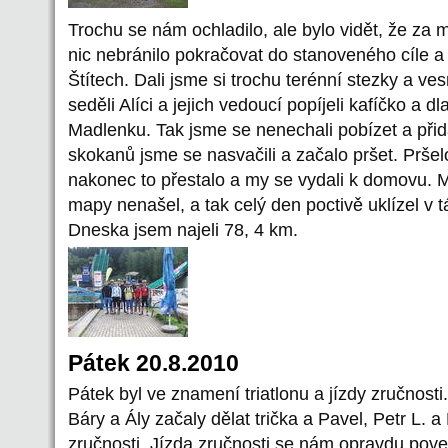
Trochu se nám ochladilo, ale bylo vidět, že za 
nic nebránilo pokračovat do stanoveného cíle a
Štítech. Dali jsme si trochu terénní stezky a ve
seděli Alíci a jejich vedoucí popíjeli kafíčko a 
Madlenku. Tak jsme se nenechali pobízet a přida
skokanů jsme se nasvačili a začalo pršet. Pršel
nakonec to přestalo a my se vydali k domovu. 
mapy nenašel, a tak celý den poctivě uklízel v
Dneska jsem najeli 78, 4 km.
Pátek 20.8.2010
Pátek byl ve znamení triatlonu a jízdy zručnost
Báry a Ály začaly dělat trička a Pavel, Petr L. a
zručnosti. Jízda zručnosti se nám opravdu povedl