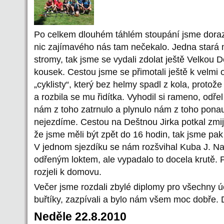
Po celkem dlouhém táhlém stoupání jsme dorazi
nic zajímavého nás tam nečekalo. Jedna stará m
stromy, tak jsme se vydali zdolat ještě Velkou 
kousek. Cestou jsme se přimotali ještě k velmi
„cyklisty“, který bez helmy spadl z kola, protože
a rozbila se mu řidítka. Vyhodil si rameno, odře
nám z toho zatrnulo a plynulo nám z toho pona
nejezdíme. Cestou na Deštnou Jirka potkal zmiji
že jsme měli být zpět do 16 hodin, tak jsme pak
V jednom sjezdíku se nám rozšvihal Kuba J. Na
odřeným loktem, ale vypadalo to docela krutě. 
rozjeli k domovu.
Večer jsme rozdali zbylé diplomy pro všechny ú
buřtíky, zazpívali a bylo nám všem moc dobře. 
Neděle 22.8.2010