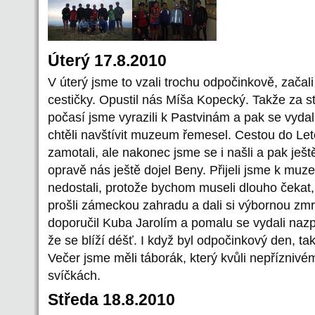
Úterý 17.8.2010
V úterý jsme to vzali trochu odpočinkově, začal
cestičky. Opustil nás Míša Kopecký. Takže za s
počasí jsme vyrazili k Pastvinám a pak se vyda
chtěli navštívit muzeum řemesel. Cestou do Le
zamotali, ale nakonec jsme se i našli a pak ješt
opravě nás ještě dojel Beny. Přijeli jsme k muz
nedostali, protože bychom museli dlouho čekat,
prošli zámeckou zahradu a dali si výbornou zmr
doporučil Kuba Jarolím a pomalu se vydali nazp
že se blíží déšť. I když byl odpočinkový den, ta
Večer jsme měli táborák, který kvůli nepříznivém
svíčkách.
Středa 18.8.2010