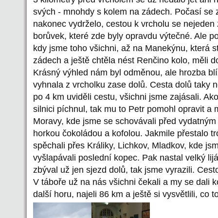
svých - mnohdy s kolem na zádech. Počasí se za
nakonec vydrželo, cestou k vrcholu se nejeden 
borůvek, které zde byly opravdu výtečné. Ale 
kdy jsme toho všichni, až na Manekýnu, která sti
zádech a ještě chtěla nést Renčino kolo, měli do
Krásný výhled nám byl odměnou, ale hrozba blí
vyhnala z vrcholku zase dolů. Cesta dolů taky 
po 4 km uviděli cestu, všichni jsme zajásali. Ako
silnici píchnul, tak mu to Petr pomohl opravit a 
Moravy, kde jsme se schovávali před vydatným 
horkou čokoládou a kofolou. Jakmile přestalo tr
spěchali přes Králiky, Lichkov, Mladkov, kde j
vyšlapávali poslední kopec. Pak nastal velký lijá
zbýval už jen sjezd dolů, tak jsme vyrazili. Cest
V táboře už na nás všichni čekali a my se dali k
další horu, najeli 86 km a ještě si vysvětlili, co 