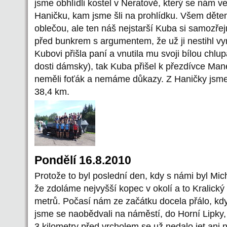
jsme obhlídli kostel v Neratově, který se nám vel
Haničku, kam jsme šli na prohlídku. Všem dětem
oblečou, ale ten náš nejstarší Kuba si samozř
před bunkrem s argumentem, že už ji nestihl v
Kubovi přišla paní a vnutila mu svoji bílou chl
dosti dámsky), tak Kuba přišel k přezdívce Ma
neměli foťák a nemáme důkazy. Z Haničky jsme 
38,4 km.
Pondělí 16.8.2010
Protože to byl poslední den, kdy s námi byl Mic
že zdoláme nejvyšší kopec v okolí a to Kralický
metrů. Počasí nám ze začátku docela přálo, když
jsme se naobědvali na náměstí, do Horní Lipky,
3 kilometry před vrcholem se už nedalo jet ani 