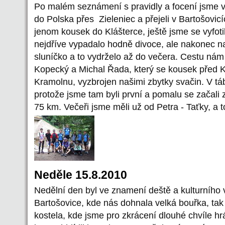
Po malém seznámení s pravidly a focení jsme vyr
do Polska přes Zieleniec a přejeli v Bartošovic
jenom kousek do Klášterce, ještě jsme se vyfot
nejdříve vypadalo hodně divoce, ale nakonec n
sluníčko a to vydrželo až do večera. Cestu nám
Kopecký a Michal Řada, který se kousek před Kl
Kramolnu, vyzbrojen našimi zbytky svačin. V táb
protože jsme tam byli první a pomalu se začali 
75 km. Večeři jsme měli už od Petra - Taťky, a t
Neděle 15.8.2010
Nedělní den byl ve znamení deště a kulturního v
Bartošovice, kde nás dohnala velká bouřka, tak
kostela, kde jsme pro zkrácení dlouhé chvíle h