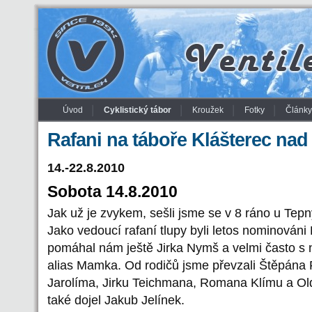
Úvod
Cyklistický tábor
Kroužek
Fotky
Články
Rafani na táboře Klášterec nad 
14.-22.8.2010
Sobota 14.8.2010
Jak už je zvykem, sešli jsme se v 8 ráno u Tepny
Jako vedoucí rafaní tlupy byli letos nominován
pomáhal nám ještě Jirka Nymš a velmi často s n
alias Mamka. Od rodičů jsme převzali Štěpána
Jarolíma, Jirku Teichmana, Romana Klímu a Ol
také dojel Jakub Jelínek.