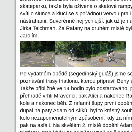
skateparku, takže byla oživena o skatové ramp
svítilo slunce a kluci se s pořádnou vervou pra
nástrahami. Suverénně nejrychlejší, jak už je 
Jirka Teichman. Za Rafany na druhém místě by
Jarolím.
Po vydatném obědě (segedínský guláš) jsme se 
poznávání trasy triatlonu, kterou připravil Ben
Takže přibližně ve 14 hodin bylo odstartováno, 
přehradě vrhli Mravenci, pak Alíci a nakonec Ra
kole a nakonec běh. Z rafanní tlupy první doběh
dupal na paty Adam od Alíků, byl to krásný sou
kolo nezapomenutelným způsobem, kdy za ním j
pak na asfalt. Na skvělém 2. místě doběhl Adam