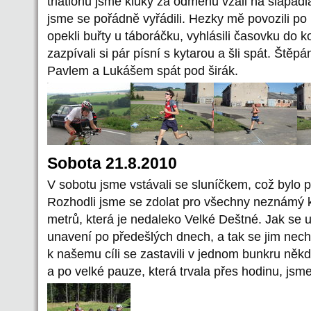
triatlonu jsme kluky za odměnu vzali na šlapadla
jsme se pořádně vyřádili. Hezky mě povozili po
opekli buřty u táboráčku, vyhlásili časovku do ko
zazpívali si pár písní s kytarou a šli spát. Ště
Pavlem a Lukášem spát pod širák.
Sobota 21.8.2010
V sobotu jsme vstávali se sluníčkem, což bylo p
Rozhodli jsme se zdolat pro všechny neznámý 
metrů, která je nedaleko Velké Deštné. Jak se uk
unavení po předešlých dnech, a tak se jim nech
k našemu cíli se zastavili v jednom bunkru někd
a po velké pauze, která trvala přes hodinu, jsm