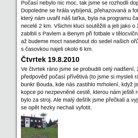
Počasí nebylo nic moc, tak jsme se rozhodli do
Dopoledne se hrála vybíjená, přehazovaná a f
který nám uvařil náš taťka, byla na programu č
necelé 2 km. Všichni kluci soutěžili a jeli jako o
zablbli s Pavlem a Benym při fotbale v tělocvičn
až budeme moct nasednout do sedel našich oř
s časovkou najeli okolo 6 km.
Čtvrtek 19.8.2010
Ve čtvrtek ráno jsme se probudili celý nadšení,
předpověď počasí přívětivá (to jsme si mysleli r
bunkr Bouda, kde nás zastihlo mrholení, když j
kopce po nezpevněné cestě, kterou nám ještě r
bylo za stroj. Ale malý deštík jsme přečkali a v
se opět hezky nechali vyfotit.