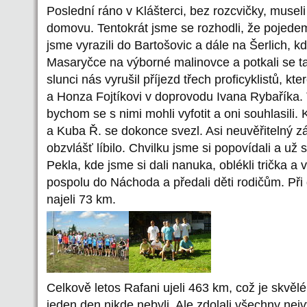
Poslední ráno v Klášterci, bez rozcvičky, museli j
domovu. Tentokrát jsme se rozhodli, že pojede
jsme vyrazili do Bartošovic a dále na Šerlich, k
Masaryčce na výborné malinovce a potkali se ta
slunci nás vyrušil příjezd třech proficyklistů, k
a Honza Fojtíkovi v doprovodu Ivana Rybaříka. T
bychom se s nimi mohli vyfotit a oni souhlasili. K
a Kuba Ř. se dokonce svezl. Asi neuvěřitelný z
obzvlášť líbilo. Chvilku jsme si popovídali a už 
Pekla, kde jsme si dali nanuka, oblékli trička a v
pospolu do Náchoda a předali děti rodičům. Při
najeli 73 km.
Celkově letos Rafani ujeli 463 km, což je skvělé
jeden den nikde nebyli. Ale zdolali všechny nejv