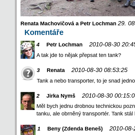
29. 08
Renata Machovičová a Petr Lochman
Komentáře
2010-08-30 20:4
4
Petr Lochman
A tak jde to nějak přepsat ten tank?
2010-08-30 08:53:25
3
Renata
Tank a nebo transporter, to je snad jedno.
2010-08-30 00:15:
2
Jirka Nymš
Měl bych jednu drobnou technickou pozn
tanku, ale obrněný transportér. Tank stál
2010-08-
1
Beny (Zdenda Beneš)