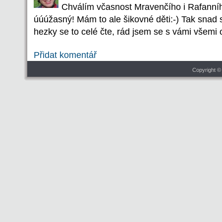
Chválím včasnost Mravenčího i Rafanního
úúúžasný! Mám to ale šikovné děti:-) Tak snad se 
hezky se to celé čte, rád jsem se s vámi všemi o
Přidat komentář
Copyright ©