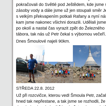
pokračovali do Světlé pod Ještědem, kde jsme s
zásoby vody a dále jsme už jen stoupali směr 
s velkým překvapením potkali Rafany a nyní ná
kam jsme nakonec všichni dorazili. Udělali jsme 
po okolí a nastal čas vyrazit zpět do Železného
tábora, tak nás už Petr čekal s výbornou večeří.
Dnes Šmoulové najeli 90km.
STŘEDA 22.8. 2012
Už při rozcvičce, kterou vedl Šmoula Petr, zača
hned tak nepřestane, a tak jsme se rozhodli, ž