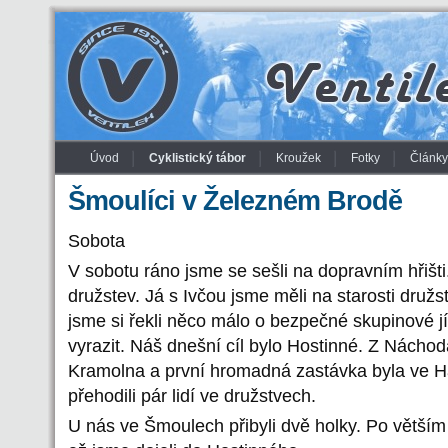
Úvod
Cyklistický tábor
Kroužek
Fotky
Články
Šmoulíci v Železném Brodě
Sobota
V sobotu ráno jsme se sešli na dopravním hřišti
družstev. Já s Ivčou jsme měli na starosti druž
jsme si řekli něco málo o bezpečné skupinové j
vyrazit. Náš dnešní cíl bylo Hostinné. Z Nácho
Kramolna a první hromadná zastávka byla ve Hav
přehodili pár lidí ve družstvech.
U nás ve Šmoulech přibyli dvě holky. Po větším 