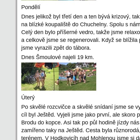
Pondělí
Dnes jelikož byl třetí den a ten bývá krizový, ta
na blízké koupaliště do Chuchelny. Spolu s námi 
Celý den bylo příšerné vedro, takže jsme relaxova
a celkově jsme se regenerovali. Když se blížila
jsme vyrazili zpět do tábora.
Dnes Šmoulové najeli 19 km.
Úterý
Po skvělé rozcvičce a skvělé snídaní jsme se vyp
cíl byl Ještěd. Vyjeli jsme jako první, ale skoro
Brodu do kopce. Asi tak po půl hodině jízdy nás d
zamířeno taky na Ještěd. Cesta byla různorodá, 
terénem. V Hodkovicíh nad Mohlenou jsme si da