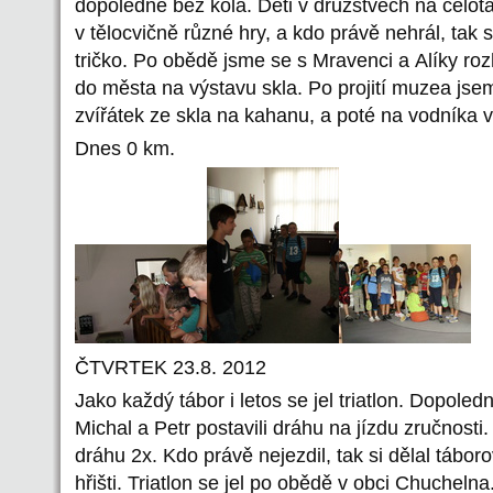
dopoledne bez kola. Děti v družstvech na celot
v tělocvičně různé hry, a kdo právě nehrál, tak 
tričko. Po obědě jsme se s Mravenci a Alíky ro
do města na výstavu skla. Po projití muzea jsem
zvířátek ze skla na kahanu, a poté na vodníka v ž
Dnes 0 km.
ČTVRTEK 23.8. 2012
Jako každý tábor i letos se jel triatlon. Dopole
Michal a Petr postavili dráhu na jízdu zručnosti
dráhu 2x. Kdo právě nejezdil, tak si dělal táboro
hřišti. Triatlon se jel po obědě v obci Chucheln