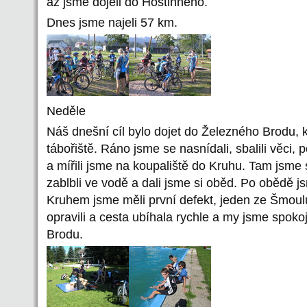
až jsme dojeli do Hostinného.
Dnes jsme najeli 57 km.
Neděle
Náš dnešní cíl bylo dojet do Železného Brodu, k
tábořiště. Ráno jsme se nasnídali, sbalili věci, p
a mířili jsme na koupaliště do Kruhu. Tam jsme 
zablbli ve vodě a dali jsme si oběd. Po obědě js
Kruhem jsme měli první defekt, jeden ze Šmoul
opravili a cesta ubíhala rychle a my jsme spoko
Brodu.