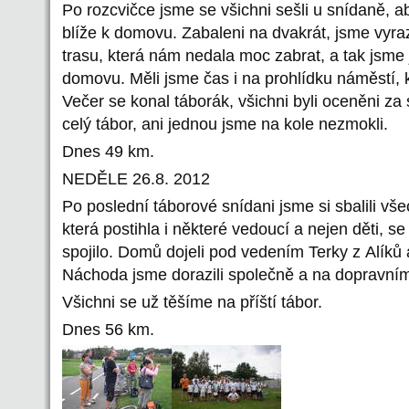
Po rozcvičce jsme se všichni sešli u snídaně, a
blíže k domovu. Zabaleni na dvakrát, jsme vyrazi
trasu, která nám nedala moc zabrat, a tak jsme 
domovu. Měli jsme čas i na prohlídku náměstí, k
Večer se konal táborák, všichni byli oceněni z
celý tábor, ani jednou jsme na kole nezmokli.
Dnes 49 km.
NEDĚLE 26.8. 2012
Po poslední táborové snídani jsme si sbalili vš
která postihla i některé vedoucí a nejen děti, s
spojilo. Domů dojeli pod vedením Terky z Alíků
Náchoda jsme dorazili společně a na dopravním hř
Všichni se už těšíme na příští tábor.
Dnes 56 km.