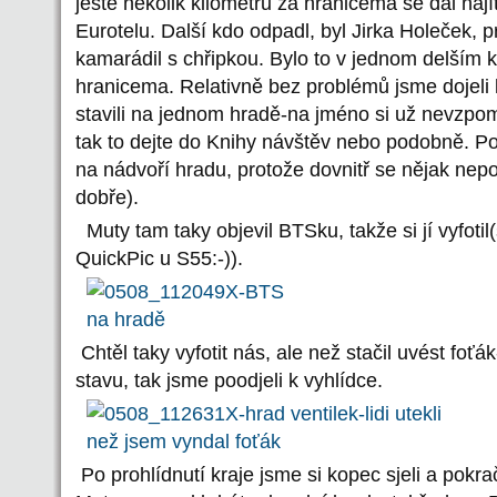
ještě několik kilometrů za hranicema se dal najít
Eurotelu. Další kdo odpadl, byl Jirka Holeček, p
kamarádil s chřipkou. Bylo to v jednom delším k
hranicema. Relativně bez problémů jsme dojeli 
stavili na jednom hradě-na jméno si už nevzpo
tak to dejte do Knihy návštěv nebo podobně. P
na nádvoří hradu, protože dovnitř se nějak nep
dobře).
Muty tam taky objevil BTSku, takže si jí vyfoti
QuickPic u S55:-)).
Chtěl taky vyfotit nás, ale než stačil uvést fo
stavu, tak jsme poodjeli k vyhlídce.
Po prohlídnutí kraje jsme si kopec sjeli a pokr