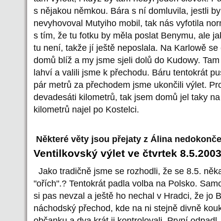
s nějakou němkou. Bára s ní domluvila, jestli by 
nevyhovoval Mutyiho mobil, tak nás vyfotila no
s tím, že tu fotku by měla poslat Benymu, ale ja
tu není, takže jí ještě neposlala. Na Karlowě se
domů blíž a my jsme sjeli dolů do Kudowy. Tam 
lahví a valili jsme k přechodu. Báru tentokrát pu
pár metrů za přechodem jsme ukončili výlet. P
devadesáti kilometrů, tak jsem domů jel taky na
kilometrů najel po Kostelci.
Některé věty jsou přejaty z Álina nedokonč
Ventilkovský výlet ve čtvrtek 8.5.200
Jako tradičně jsme se rozhodli, že se 8.5. n
"ořích".? Tentokrát padla volba na Polsko. Sam
si pas nevzal a ještě ho nechal v Hradci, že jo
náchodský přechod, kde na ni stejně divně kouka
občanku a dva krát ji kontrolovali. První odpad