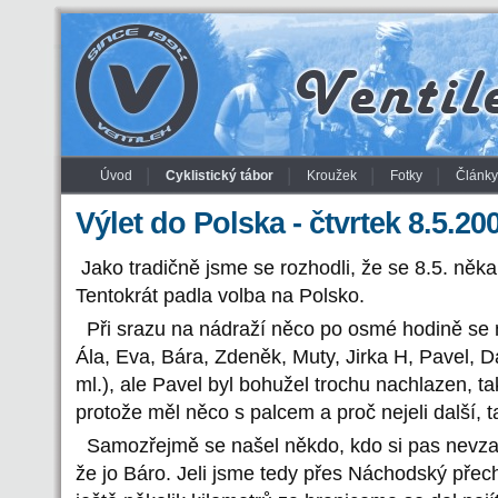
Úvod
Cyklistický tábor
Kroužek
Fotky
Články
Výlet do Polska - čtvrtek 8.5.20
Jako tradičně jsme se rozhodli, že se 8.5. něk
Tentokrát padla volba na Polsko.
Při srazu na nádraží něco po osmé hodině se ná
Ála, Eva, Bára, Zdeněk, Muty, Jirka H, Pavel, D
ml.), ale Pavel byl bohužel trochu nachlazen, tak
protože měl něco s palcem a proč nejeli další, 
Samozřejmě se našel někdo, kdo si pas nevzal 
že jo Báro. Jeli jsme tedy přes Náchodský přech