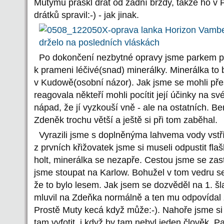
Mutymu praskl drát od zadní brzdy, takže ho v 
drátků spravil:-) - jak jinak.
Po dokončení nezbytné opravy jsme parkem pop
k prameni léčivé(snad) minerálky. Minerálka to 
v Kudowě(osobní názor). Jak jsme se mohli pře
reagovala někteří mohli pocítit její účinky na sv
nápad, že jí vyzkouší vně - ale na ostatních. B
Zdeněk trochu větší a ještě si při tom zaběhal.
Vyrazili jsme s doplněnýma lahvema vody vstří
z prvních křižovatek jsme si museli odpustit flaš
holt, minerálka se nezapře. Cestou jsme se zas
jsme stoupat na Karlow. Bohužel v tom vedru se
že to bylo lesem. Jak jsem se dozvěděl na 1. šl
mluvil na Zdeňka normálně a ten mu odpovídal
Prostě Muty kecá když může:-). Nahoře jsme si 
tam vyfotit, i když by tam nebyl jeden člověk. P