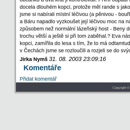
docela dlouhém kopci, protože měl rande s jak
jsme si nabírali místní léčivou (a pěnivou - bou
a Báru napadlo vyzkoušet její léčivou moc na n
způsobem než normální lázeňský host - Beny d
trochu větší a ještě si při tom zaběhal.? Eva ná
kopci, zamířila do lesa s tím, že to má odtamtu
v Čechách jsme se rozloučili a rozjeli se do sv
31. 08. 2003 23:09:16
Jirka Nymš
Komentáře
Přidat komentář
Copyright ©