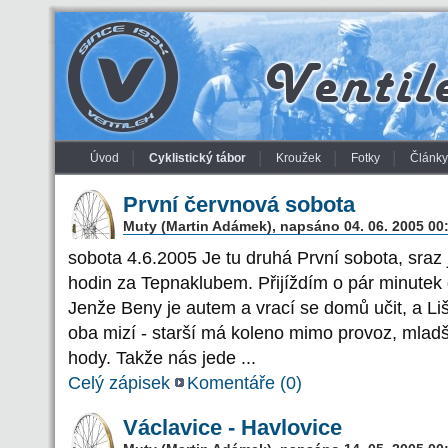
Úvod
Cyklistický tábor
Kroužek
Fotky
Články
První červnová sobota
Muty (Martin Adámek), napsáno 04. 06. 2005 00
sobota 4.6.2005 Je tu druhá První sobota, sraz je
hodin za Tepnaklubem. Přijíždím o pár minutek dý
Jenže Beny je autem a vrací se domů učit, a Liš
oba mizí - starší má koleno mimo provoz, mladší
hody. Takže nás jede ...
Celý zápisek
Komentáře (
0
)
Václavice - Havlovice