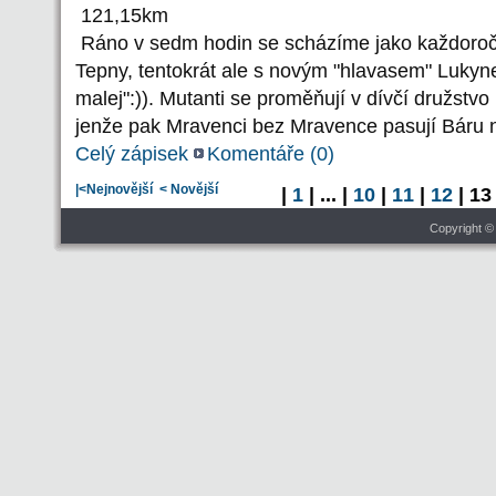
121,15km
Ráno v sedm hodin se scházíme jako každoroč
Tepny, tentokrát ale s novým "hlavasem" Lukyn
malej":)). Mutanti se proměňují v dívčí družstv
jenže pak Mravenci bez Mravence pasují Báru 
Celý zápisek
Komentáře (
0
)
|<Nejnovější
< Novější
|
1
| ... |
10
|
11
|
12
| 13
Copyright ©