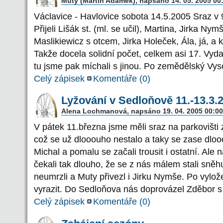
Muty (Martin Adámek), napsáno 14. 05. 2005 00
Václavice - Havlovice sobota 14.5.2005 Sraz v 
Přijeli Lišák st. (ml. se učil), Martina, Jirka N
Maslikiewicz s otcem, Jirka Holeček, Ála, já, a
Takže docela solidní počet, celkem asi 17. Vyda
tu jsme pak míchali s jinou. Po zemědělský Vys
Celý zápisek
Komentáře (
0
)
Lyžování v Sedloňově 11.-13.3.
Alena Lochmanová, napsáno 19. 04. 2005 00:00
V pátek 11.března jsme měli sraz na parkovišti 
což se už dlooouho nestalo a taky se zase dloo
Michal a pomalu se začali trousit i ostatní. Ale
čekali tak dlouho, že se z nás málem stali sněhu
neumrzli a Muty přivezl i Jirku Nymše. Po vylo
vyrazit. Do Sedloňova nás doprovázel Zděbor s P
Celý zápisek
Komentáře (
0
)