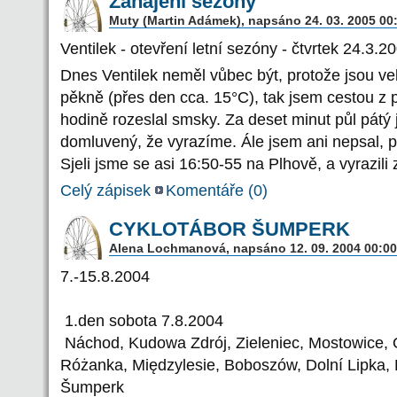
Zahájení sezóny
Muty (Martin Adámek), napsáno 24. 03. 2005 00
Ventilek - otevření letní sezóny - čtvrtek 24.3.2
Dnes Ventilek neměl vůbec být, protože jsou vel
pěkně (přes den cca. 15°C), tak jsem cestou z p
hodině rozeslal smsky. Za deset minut půl pátý 
domluvený, že vyrazíme. Ále jsem ani nepsal, p
Sjeli jsme se asi 16:50-55 na Plhově, a vyrazili 
Celý zápisek
Komentáře (
0
)
CYKLOTÁBOR ŠUMPERK
Alena Lochmanová, napsáno 12. 09. 2004 00:00
7.-15.8.2004
1.den sobota 7.8.2004
Náchod, Kudowa Zdrój, Zieleniec, Mostowice, 
Różanka, Międzylesie, Boboszów, Dolní Lipka, 
Šumperk