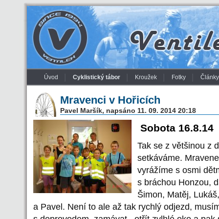
Úvod
Cyklistický tábor
Kroužek
Fotky
Články
Mravenci v Hořicích
Pavel Maršík, napsáno 11. 09. 2014 20:18
Sobota 16.8.14
Tak se z většinou z d
setkáváme. Mraveneč
vyrážíme s osmi dět
s bráchou Honzou, da
Šimon, Matěj, Lukáš,
a Pavel. Není to ale až tak rychlý odjezd, musím
s doprovodem, zamávat , otřít zvlhlé oko a pak 