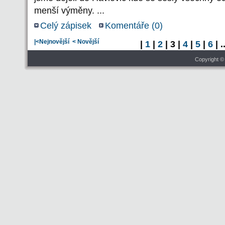
menší výměny. ...
Celý zápisek
Komentáře (
0
)
|<Nejnovější
< Novější
|
1
|
2
| 3 |
4
|
5
|
6
| .
Copyright ©