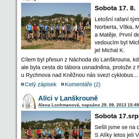
Sobota 17. 8.
Letošní rafaní tým
Norberta, Vítka, 
a Matěje. První d
vedoucím byl Mich
jel Michal K.
Cílem byl přesun z Náchoda do Lanškrouna, kde
ale byla cesta do tábora usnadněna, protože z
u Rychnova nad Kněžnou nás svezl cyklobus...
Celý zápisek
Komentáře (
2
)
Alíci v Lanškrouně
Alena Lochmanová, napsáno 29. 09. 2013 15:49
Sobota 17.srp
Sešli jsme se na 
S Alíky letos jeli