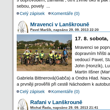
sebou, povely ...
Celý zápisek
Komentáře (
0
)
Mravenci v Lanškrouně
Pavel Maršík, napsáno 29. 09. 2013 22:20
17. 8. sobota,
Mravenci se popr
dopravním hřišti a
vedoucí Pavel, S
John (Honzík), Lu
Martin Ilšner (Mar
Gabriela Bittnerová(Gabča) a Ondra Hlad. Nacvič
a prvněji prověřili při cestě Náchodem k autob
Celý zápisek
Komentáře (
0
)
Rafani v Lanškrouně
Michal Řada, napsáno 29. 09. 2013 21:41