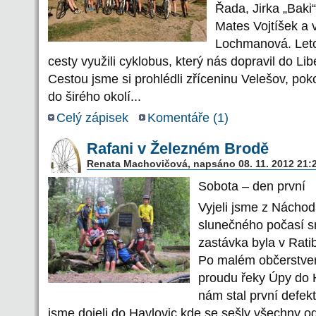
Řada, Jirka „Baki
Mates Vojtíšek a 
Lochmanová. Leto
cesty využili cyklobus, který nás dopravil do 
Cestou jsme si prohlédli zříceninu Velešov, po
do širého okolí...
Celý zápisek
Komentáře (
1
)
Rafani v Železném Brodě
Renata Machovičová, napsáno 08. 11. 2012 21:
Sobota – den první
Vyjeli jsme z Nácho
slunečného počasí s
zastávka byla v Ratib
Po malém občerstvení
proudu řeky Úpy do 
nám stal první defek
jsme dojeli do Havlovic kde se sešly všechny od